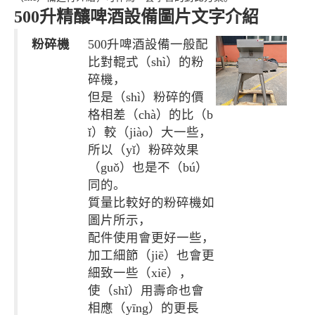
500升精釀啤酒設備圖片文字介紹
粉碎機
500升啤酒設備一般配
比對輥式（shì）的粉
碎機，
但是（shì）粉碎的價
格相差（chà）的比（b
ǐ）較（jiào）大一些，
所以（yǐ）粉碎效果
（guǒ）也是不（bú）
同的。
質量比較好的粉碎機如
圖片所示，
配件使用會更好一些，
加工細節（jiē）也會更
細致一些（xiē），
使（shǐ）用壽命也會
相應（yīng）的更長