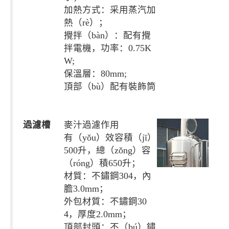
加熱方式：采用蒸汽加
熱（rè）；
攪拌（bàn）：配有攪
拌電機，功率：0.75K
W;
保溫層：80mm;
頂部（bù）配有裝飾筒
過濾槽
麥汁過濾作用
有（yǒu）效容積（jī）
500升，總（zǒng）容
（róng）積650升；
材質：不鏽鋼304，內
膽3.0mm；
外包材質：不鏽鋼30
4，厚度2.0mm；
頂部封頭：不（bú）鏽