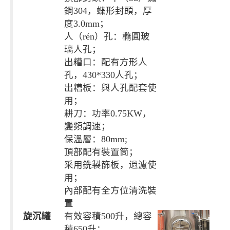
鋼304，蝶形封頭，厚
度3.0mm；
人（rén）孔：橢圓玻
璃人孔；
出糟口：配有方形人
孔，430*330人孔；
出糟板：與人孔配套使
用；
耕刀：功率0.75KW，
變頻調速；
保溫層：80mm;
頂部配有裝置筒；
采用銑製篩板，過濾使
用；
內部配有全方位清洗裝
置
旋沉罐
有效容積500升，總容
積650升；