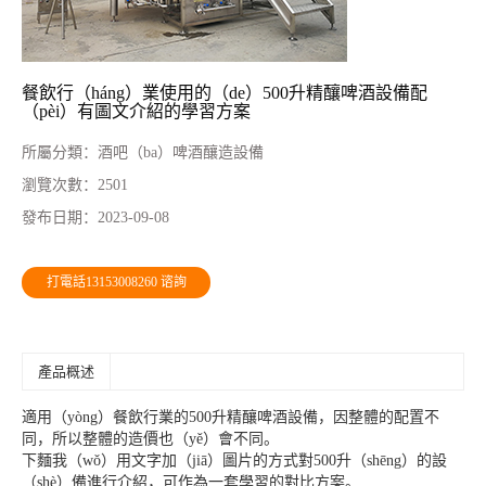
餐飲行（háng）業使用的（de）500升精釀啤酒設備配
（pèi）有圖文介紹的學習方案
所屬分類：
酒吧（ba）啤酒釀造設備
瀏覽次數：
2501
發布日期：
2023-09-08
打電話13153008260 谘詢
產品概述
適用（yòng）餐飲行業的500升精釀啤酒設備，因整體的配置不
同，所以整體的造價也（yě）會不同。
下麵我（wǒ）用文字加（jiā）圖片的方式對500升（shēng）的設
（shè）備進行介紹，可作為一套學習的對比方案。