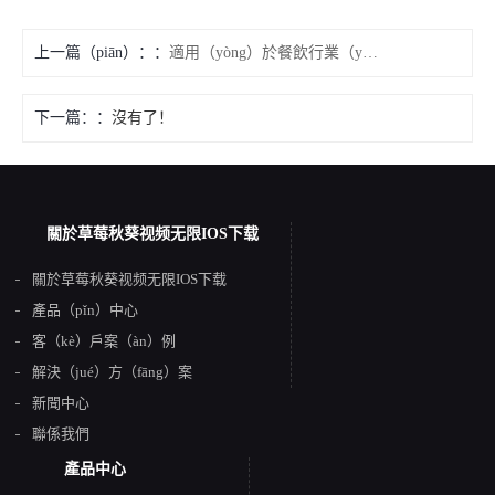
上一篇（piān）：
適用（yòng）於餐飲行業（yè）的高配置200升（shēng）精（jīng）釀啤酒設備（bèi）
下一篇：
沒有了！
關於草莓秋葵视频无限IOS下载
關於草莓秋葵视频无限IOS下载
產品（pǐn）中心
客（kè）戶案（àn）例
解決（jué）方（fāng）案
新聞中心
聯係我們
產品中心