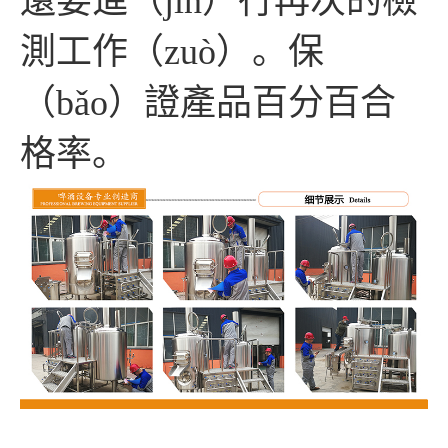
還要進（jìn）行再次的檢
測工作（zuò）。保
（bǎo）證產品百分百合
格率。