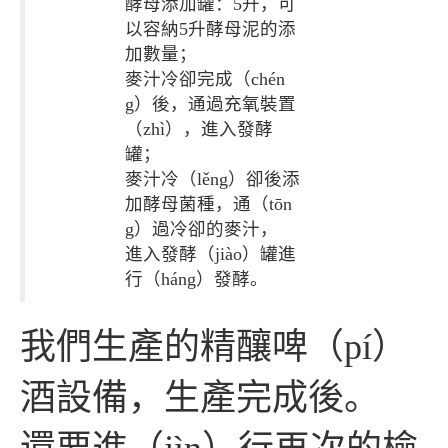
酵母添加罐：5升，可
以容納5升酵母泥的添
加數量；
麥汁冷卻完成（chén
g）後，通過充氧裝置
（zhì），進入發酵
罐；
麥汁冷（lěng）卻後添
加酵母菌種，通（tōn
g）過冷卻的麥汁，
進入發酵（jiào）罐進
行（háng）發酵。
我們生產的精釀啤（pí）
酒設備，生產完成後。