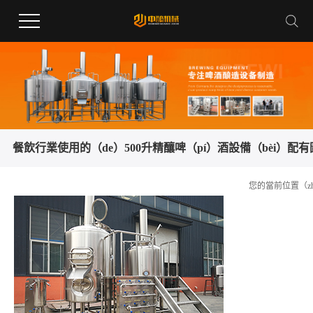
餐飲行業使用的（de）500升精釀啤（pí）酒設備（bèi）
您的當前位置（zh