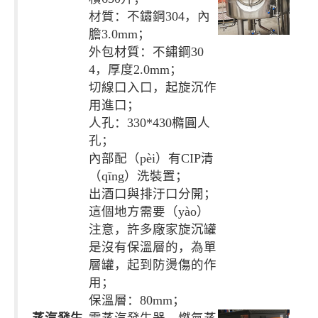
材質：不鏽鋼304，內
膽3.0mm；
外包材質：不鏽鋼30
4，厚度2.0mm；
切線口入口，起旋沉作
用進口；
人孔：330*430橢圓人
孔；
內部配（pèi）有CIP清
（qīng）洗裝置；
出酒口與排汙口分開；
這個地方需要（yào）
注意，許多廠家旋沉罐
是沒有保溫層的，為單
層罐，起到防燙傷的作
用；
保溫層：80mm；
蒸汽發生
電蒸汽發生器，燃氣蒸