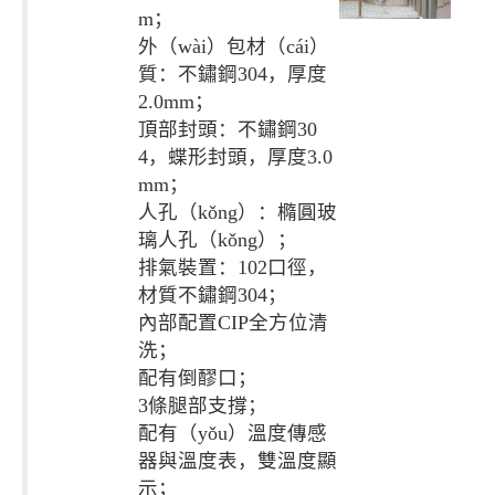
m；
外（wài）包材（cái）
質：不鏽鋼304，厚度
2.0mm；
頂部封頭：不鏽鋼30
4，蝶形封頭，厚度3.0
mm；
人孔（kǒng）：橢圓玻
璃人孔（kǒng）；
排氣裝置：102口徑，
材質不鏽鋼304；
內部配置CIP全方位清
洗；
配有倒醪口；
3條腿部支撐；
配有（yǒu）溫度傳感
器與溫度表，雙溫度顯
示；