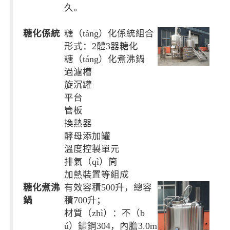
久。
糖化係統
糖（táng）化係統組合
形式：2體3器糖化
糖（táng）化煮沸鍋
過濾槽
旋沉罐
平台
管板
換熱器
酵母添加罐
溫度控製單元
排氣（qì）筒
加熱裝置等組成
糖化煮沸
有效容積500升，總容
鍋
積700升；
材質（zhì）：不（b
ú）鏽鋼304，內膽3.0m