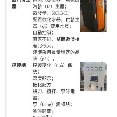
器
汽發（fā）生器；
蒸發量：50KG/H；
配置軟化水器，供發生
器（qì）使用水質；
自動控製；
廠家不同，整體造價相
差比較大。
建議采用質量穩定的品
牌（pái）。
控製櫃
控製糖化（huà）係
統；
溫度顯示；
糖化配方
耕刀、攪拌、泵等電
器；
泵（bèng）變頻器；
急停開關；