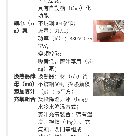
PLC控製；
具有自動糖（táng）化
功能
細心（xī
不鏽鋼304泵頭；
n）泵
流量：3T/H；
功率（lǜ）：380V,0.75
KW;
變頻控製;
噪音低，麥汁專用（yò
ng）泵；
換熱器酵
換熱器：材（cái）質
母（mǔ）
不鏽鋼304，換熱麵積
添加麥汁
（jī）：6平方；
充氧組合
雙段降溫，冰（bīng）
水冷水降溫方式；
麥汁充氧裝置：帶有溫
度，視鏡（jìng），充
氣頭，閥門等組成；