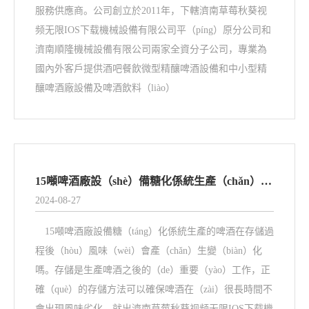
服務供應商。公司創立於2011年，下轄濟南草莓秋葵视
频无限IOS下载機械設備有限公司平（píng）原分公司和
濟南順隆機械設備有限公司兩家全資分子公司，專業為
國內外客戶提供酒吧餐飲微型精釀啤酒設備和中小型精
釀啤酒廠設備及啤酒飲料（liào）
15噸啤酒廠設（shè）備糖化係統生產（chǎn）的（de）啤酒在存儲過程後風味會產生變化嗎
2024-08-27
15噸啤酒廠設備糖（táng）化係統生產的啤酒在存儲過
程後（hòu）風味（wèi）會產（chǎn）生變（biàn）化
嗎。存儲是生產啤酒之後的（de）重要（yào）工作，正
確（què）的存儲方法可以確保啤酒在（zài）很長時間不
會出現風味劣化，就出濟南草莓秋葵视频无限IOS下载機