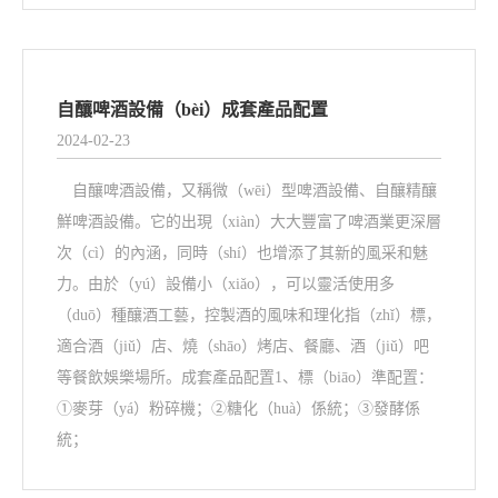
自釀啤酒設備（bèi）成套產品配置
2024-02-23
自釀啤酒設備，又稱微（wēi）型啤酒設備、自釀精釀
鮮啤酒設備。它的出現（xiàn）大大豐富了啤酒業更深層
次（cì）的內涵，同時（shí）也增添了其新的風采和魅
力。由於（yú）設備小（xiǎo），可以靈活使用多
（duō）種釀酒工藝，控製酒的風味和理化指（zhǐ）標，
適合酒（jiǔ）店、燒（shāo）烤店、餐廳、酒（jiǔ）吧
等餐飲娛樂場所。成套產品配置1、標（biāo）準配置：
①麥芽（yá）粉碎機；②糖化（huà）係統；③發酵係
統；