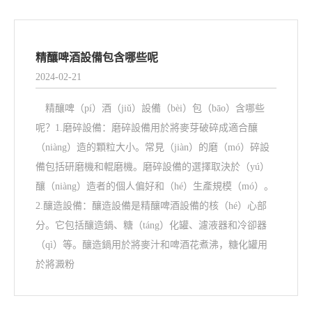
精釀啤酒設備包含哪些呢
2024-02-21
精釀啤（pí）酒（jiǔ）設備（bèi）包（bāo）含哪些
呢？1.磨碎設備：磨碎設備用於將麥芽破碎成適合釀
（niàng）造的顆粒大小。常見（jiàn）的磨（mó）碎設
備包括研磨機和輥磨機。磨碎設備的選擇取決於（yú）
釀（niàng）造者的個人偏好和（hé）生產規模（mó）。
2.釀造設備：釀造設備是精釀啤酒設備的核（hé）心部
分。它包括釀造鍋、糖（táng）化罐、濾液器和冷卻器
（qì）等。釀造鍋用於將麥汁和啤酒花煮沸，糖化罐用
於將澱粉