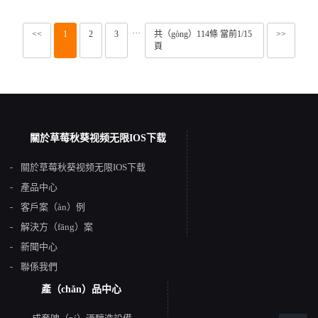
···
<<
1
2
3
共（gòng）114條 當前1/15
>>
頁
關於草莓秋葵视频无限IOS下载
關於草莓秋葵视频无限IOS下载
產品中心
客戶案（àn）例
解決方（fāng）案
新聞中心
聯係我們
產（chǎn）品中心