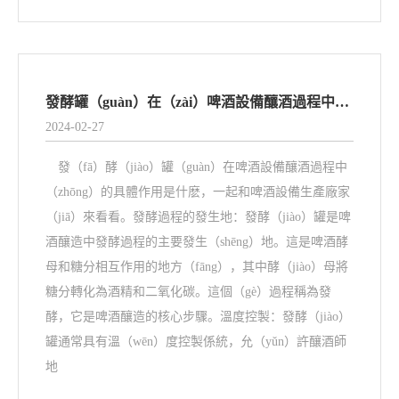
發酵罐（guàn）在（zài）啤酒設備釀酒過程中的作用
2024-02-27
發（fā）酵（jiào）罐（guàn）在啤酒設備釀酒過程中
（zhōng）的具體作用是什麽，一起和啤酒設備生產廠家
（jiā）來看看。發酵過程的發生地：發酵（jiào）罐是啤
酒釀造中發酵過程的主要發生（shēng）地。這是啤酒酵
母和糖分相互作用的地方（fāng），其中酵（jiào）母將
糖分轉化為酒精和二氧化碳。這個（gè）過程稱為發
酵，它是啤酒釀造的核心步驟。溫度控製：發酵（jiào）
罐通常具有溫（wēn）度控製係統，允（yǔn）許釀酒師
地