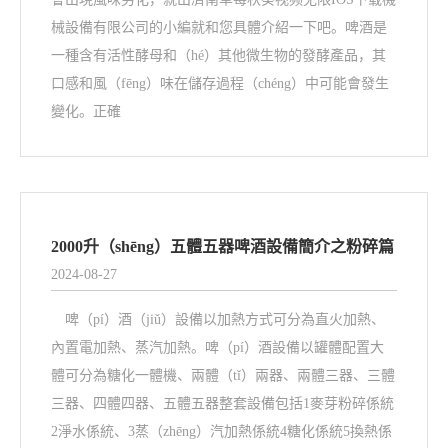
械設備有限公司的小編就和您具體介紹一下吧。啤酒是
一種含有活性酵母和（hé）其他微生物的發酵產品，其
口感和風（fēng）味在儲存過程（chéng）中可能會發生
變化。正確
2000升（shēng）五體五器啤酒設備簡介之粉碎篇
2024-08-27
啤（pí）酒（jiǔ）設備以加熱方式可分為直火加熱、
內置電加熱、蒸汽加熱。啤（pí）酒設備以罐體配置大
體可分為糖化一體機、兩體（tǐ）兩器、兩體三器、三體
三器、四體四器、五體五器整套設備包括1麥芽粉碎係統
2淨水係統、3蒸（zhēng）汽加熱係統4糖化係統5換熱係