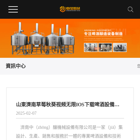
資訊中心
山東濟南草莓秋葵视频无限IOS下载啤酒設備公（gōng）司——全球精釀與工業啤酒智能釀造領航者
2025-02-07
濟南中（zhōng）釀機械設備有限公司是一家（jiā）集
設計、生產、銷售和服務於一體的專業啤酒設備和技術