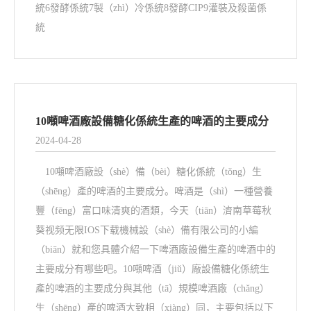
統6發酵係統7製（zhì）冷係統8發酵CIP9灌裝及殺菌係
統
10噸啤酒廠設備糖化係統生產的啤酒的主要成分
2024-04-28
10噸啤酒廠設（shè）備（bèi）糖化係統（tǒng）生
（shēng）產的啤酒的主要成分。啤酒是（shì）一種營養
豐（fēng）富口味清爽的酒類，今天（tiān）濟南草莓秋
葵视频无限IOS下载機械設（shè）備有限公司的小編
（biān）就和您具體介紹一下啤酒廠設備生產的啤酒中的
主要成分有哪些吧。10噸啤酒（jiǔ）廠設備糖化係統生
產的啤酒的主要成分與其他（tā）規模啤酒廠（chǎng）
生（shēng）產的啤酒大致相（xiàng）同，主要包括以下