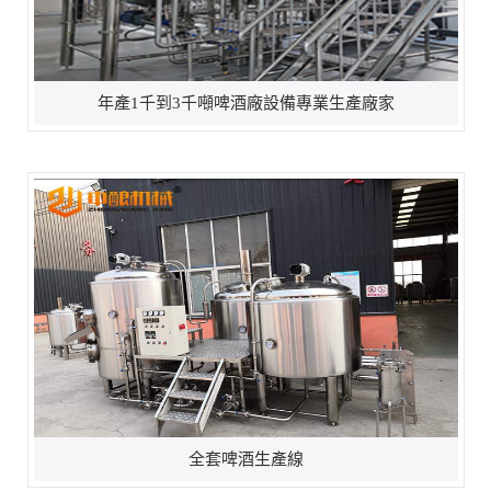
年產1千到3千噸啤酒廠設備專業生產廠家
全套啤酒生產線