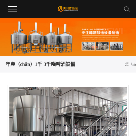
年產（chǎn）1千-3千噸啤酒設備
您（n