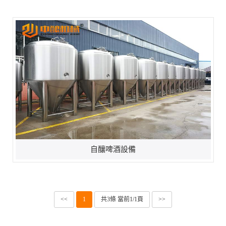
自釀啤酒設備
<<
1
共3條 當前1/1頁
>>