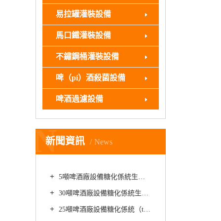
易拉罐灌裝設備
馬口鐵灌裝設備
不鏽鋼桶灌裝設備
啤（pí）酒殺菌設備
啤酒過濾設備
N
新聞資訊
News
5噸啤酒廠設備糖化係統生產精釀啤酒如何降低苦味
30噸啤酒廠設備糖化係統生（shēng）產的精釀啤酒有哪（nǎ）些優勢
25噸啤酒廠設備糖化係統（tǒng）如何生產精釀啤酒好處