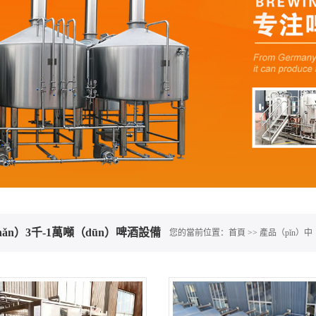
hǎn）3千-1萬噸（dūn）啤酒設備
您的當前位置：
首頁
>>
產品（pǐn）中（