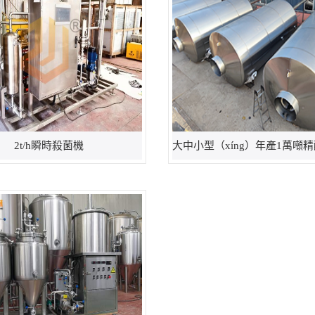
2t/h瞬時殺菌機