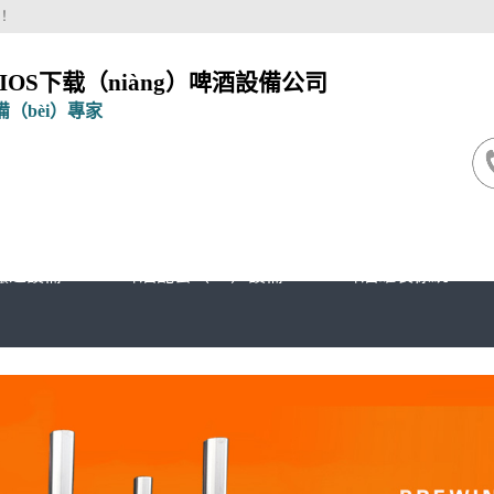
司！
OS下载（niàng）啤酒設備公司
備（bèi）專家
釀造設備
啤酒配套（tào）設備
啤酒罐裝係統