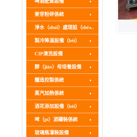
啤酒配套設備
麥芽粉碎係統
淨水（shuǐ）處理設（shè）備
製冷降溫設備（bèi）
CIP清洗設備
酵（jiào）母培養設備
釀造控製係統
蒸汽加熱係統
酒花添加設備（bèi）
啤（pí）酒罐裝係統
玻璃瓶灌裝設備