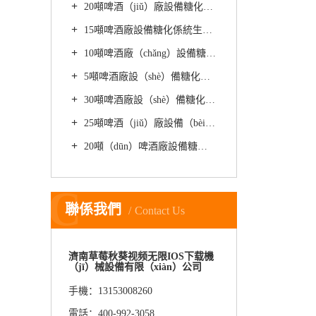
20噸啤酒（jiǔ）廠設備糖化係統生產精釀啤酒時使用的發（fā）酵方法
15噸啤酒廠設備糖化係統生（shēng）產精釀如何處理釀酒大麥（mài）
10噸啤酒廠（chǎng）設備糖化（huà）係統生產（chǎn）的精釀啤酒的（de）主要成分
5噸啤酒廠設（shè）備糖化係統生（shēng）產精釀啤酒（jiǔ）如（rú）何提升質量
30噸啤酒廠設（shè）備糖化係統生產精釀啤酒的發酵時間需要多久
25噸啤酒（jiǔ）廠設備（bèi）糖化係統（tǒng）生產啤酒需要（yào）哪些發酵方式
20噸（dūn）啤酒廠設備糖化係統生產精釀黑啤的主要步驟
C
聯係我們
Contact Us
濟南草莓秋葵视频无限IOS下载機
（jī）械設備有限（xiàn）公司
手機：13153008260
電話：400-992-3058