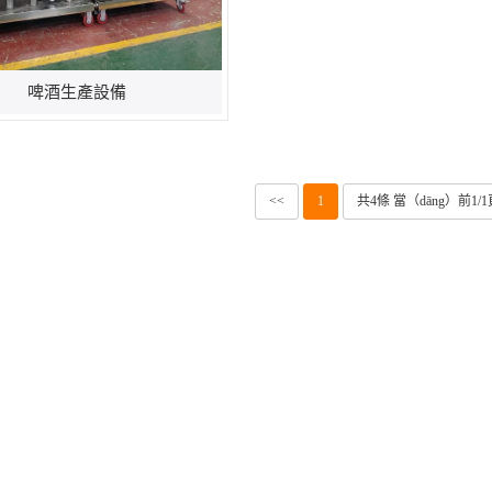
啤酒生產設備
<<
1
共4條 當（dāng）前1/1