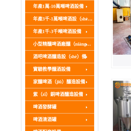
年產1萬-10萬噸啤酒設備
年產3千-1萬噸啤酒設（shè）備
年產1千-3千噸啤酒設備
小型精釀啤酒廠釀（niàng）造（zào）設備
酒吧啤酒釀造設（shè）備
實驗教學釀酒設備
家釀啤酒（jiǔ）釀造設備
紫（zǐ）銅啤酒釀造設備
啤酒發酵罐
啤酒清酒罐