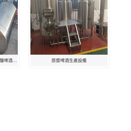
大中小型（xíng）年產1萬噸精釀啤酒廠設備生產廠家
原漿啤酒生產設備