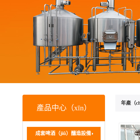
年產（c
產品中心（xīn）
成套啤酒（jiǔ）釀造設備