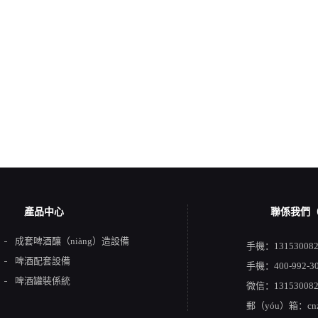
產品中心
聯係我們（
成套啤酒釀（niàng）造設備
手機：13153008
啤酒配套設備
手機：400-992-3
啤酒罐裝係統
微信：131530082
郵（yóu）箱：cnzh