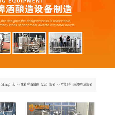
zhōng）心
>>
成套啤酒釀造（zào）設備
>>
年產3千-1萬噸啤酒設備