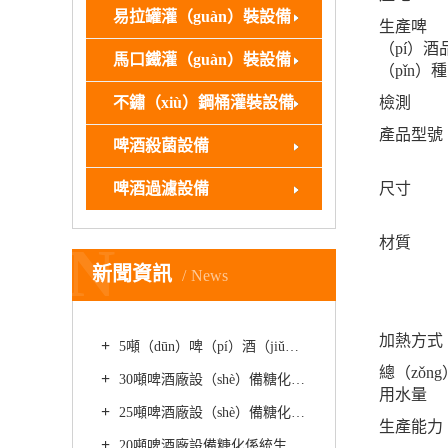
易拉罐灌（guàn）裝設備
生產啤
（pí）酒
馬口鐵灌（guàn）裝設備
（pǐn）種
不鏽（xiù）鋼桶灌裝設備
檢測
產品型號
啤酒殺菌設備
啤酒過濾設備
尺寸
材質
N
新聞資訊
News
加熱方式
5噸（dūn）啤（pí）酒（jiǔ）廠設備（bèi）糖化係統生產（chǎn）精釀啤酒如何降（jiàng）低苦味
總（zǒng
30噸啤酒廠設（shè）備糖化係統生產的精釀啤酒有哪（nǎ）些優勢（shì）
用水量
25噸啤酒廠設（shè）備糖化係統如何生產精釀（niàng）啤酒好處
生產能力
20噸啤酒廠設備糖化係統生（shēng）產精釀啤酒（jiǔ）時使用（yòng）的發酵方法