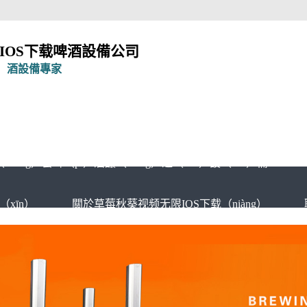
IOS下载啤酒設備公司
í）酒設備專家
chéng）套啤（pí）酒釀（niàng）造（zào）設（shè）備
xīn）
關於草莓秋葵视频无限IOS下载（niàng）