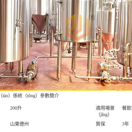
tào）係統（tǒng）參數簡介
200升
適用場景
餐飲
（jǐng）
）
山東德州
質保
3年