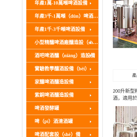
年產1萬-10萬噸啤酒設備
年產3千-1萬噸（dūn）啤酒設備
年產1千-3千噸啤酒設備
小型精釀啤酒廠釀造設（shè）備（bèi）
酒吧啤酒釀（niàng）造設備
實驗教學釀酒設備（bèi）
產
家釀啤酒釀造設備
升新型精
200
紫銅啤酒釀造設備
酒，適用
啤酒發酵罐
啤（pí）酒清酒罐
啤酒配套設（shè）備