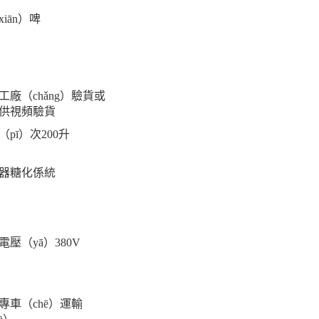
xiān）啤
工廠（chǎng）驗貨或
供視頻驗貨
（pī）次200升
4器糖化係統
電壓（yā）380V
專車（chē）運輸