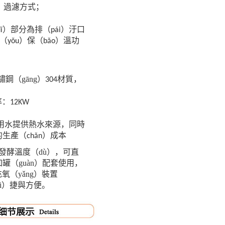
g）過濾方式；
ǐ）部分為排（pái）汙口
（yǒu）保（bǎo）溫功
鋼（gāng）
材質，
304
率：
12KW
濾用水提供熱水來源，同時
生產（chǎn）成本
發酵溫度（dù），可直
罐（guàn）配套使用，
氧（yǎng）裝置
ài）捷與方便。