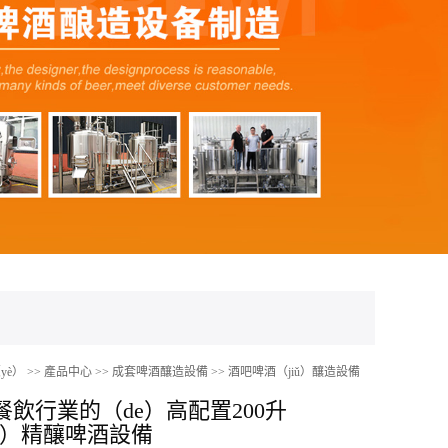
yè）
>>
產品中心
>>
成套啤酒釀造設備
>>
酒吧啤酒（jiǔ）釀造設備
餐飲行業的（de）高配置200升
ng）精釀啤酒設備