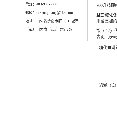
電話：400-992-3058
升精釀
200
郵箱：cnzhongniang@163.com
整套糖化
用會更加的
地址：山東省濟南市曆（lì）城區
（qū）山大南（nán）路9-2號
設（shè
會更（gèn
糖化煮沸
過濾（lǜ