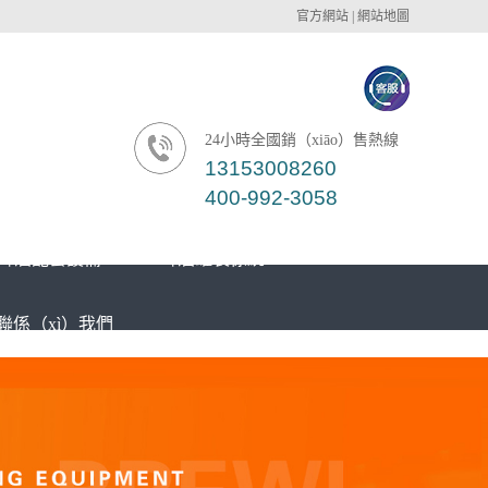
官方網站
|
網站地圖
24小時全國銷（xiāo）售熱線
13153008260
400-992-3058
啤酒配套設備
啤酒罐裝係統
聯係（xì）我們