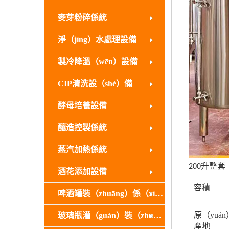
麥芽粉碎係統
淨（jìng）水處理設備
製冷降溫（wēn）設備
CIP清洗設（shè）備
酵母培養設備
釀造控製係統
蒸汽加熱係統
升整套（
200
酒花添加設備
容積
啤酒罐裝（zhuāng）係（xì）統
原（yuán
玻璃瓶灌（guàn）裝（zhuāng）設備（bèi）
產地