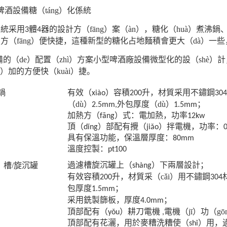
啤酒設備糖（táng）化係統
係統采用
體
器的設計方（fāng）案（àn），糖化（huà）煮沸鍋
3
4
方（fāng）便快捷，這種新型的糖化占地麵積會更大（dà）一些
）備的（de）配置（zhì）方案小型啤酒廠設備微型化的設（shè
g）加的方便快（kuài）捷。
鍋
升，材質采用不鏽鋼
有效（xiào）容積
200
304
（dù）
外包厚度（dù）
；
2.5mm,
1.5mm
加熱方（fāng）式：電加熱，功率
12kw
頂（dǐng）部配有攪（jiǎo）拌電機，功率：
具有保溫功能，保溫層厚度：
80mm
溫度控製：
pt100
）槽/旋沉罐
過濾槽旋沉罐上（shàng）下兩層設計；
升，材質采（cǎi）用不鏽鋼
有效容積
200
304
包厚度
；
1.5mm
；
采用銑製篩板，厚度
4.0mm
電機（jī）功（gō
頂部配有（yǒu）耕刀電機
,
頂部配有花灑，用於麥糟洗糟使（shǐ）用，過