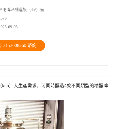
酒吧啤酒釀造設（shè）備
2579
2023-09-06
3153008260 谘詢
kuò）大生產需求。可同時釀造
款不同類型的精釀啤
4