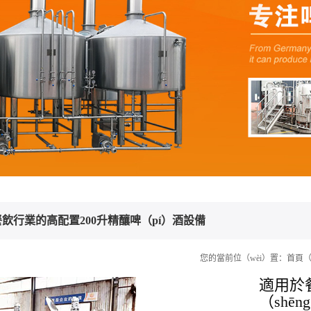
飲行業的高配置200升精釀啤（pí）酒設備
您的當前位（wèi）置：
首頁（
適用於
（shē