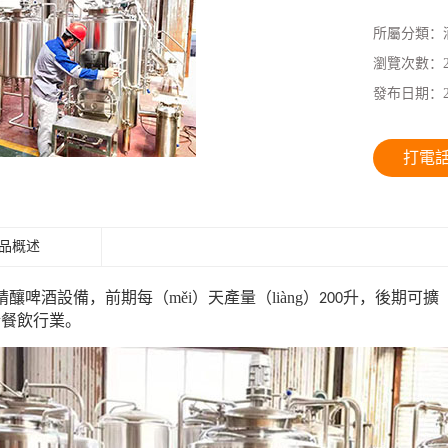
所屬分類：
瀏覽次數：
發布日期：
打電話1
品概述
釀啤酒設備，前期每（měi）天產量（liàng）
升，後期可擴（
200
於餐飲行業。