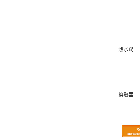
熱水鍋
換熱器