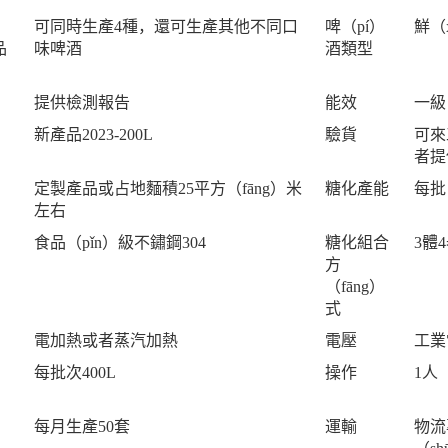
可同時生產4種，還可生產其他不同口
啤（pí）
鮮（
品
味啤酒
酒類型
提供檢測報告
能效
一級
新產品2023-200L
驗貨
可來
者提
定製產品或占地麵積25平方（fāng）米
糖化產能
每批
左右
食品（pǐn）級不鏽鋼304
糖化組合
3體
方
（fāng）
式
電加熱或者蒸汽加熱
電壓
工業
）
每批次400L
操作
1人
每月生產50套
運輸
物流