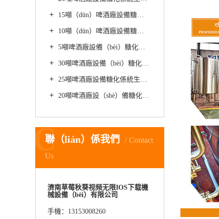
15噸（dūn）啤酒廠設備糖化係（xì）統生產精釀如（rú）何處理釀酒大（dà）麥
10噸（dūn）啤酒廠設備糖化係統生產的精釀啤酒的主要（yào）成分
5噸啤酒廠設備（bèi）糖化係統生產精釀啤酒如何提升質量
30噸啤酒廠設備（bèi）糖化（huà）係統生產精釀啤酒的（de）發酵時間需要多久
25噸啤酒廠設備糖化係統生產啤酒（jiǔ）需要哪些發酵方（fāng）式
20噸啤酒廠設（shè）備糖化係（xì）統生產精釀黑啤的主要（yào）步驟
C
聯（lián）係我們
Contact
Us
濟南草莓秋葵视频无限IOS下载機
械設備（bèi）有限公司
手機：13153008260