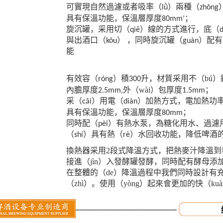
可實現自然過濾或者吸率（lǜ）兩種（zhǒn
；
具有保溫功能，保溫層厚度
80mm’
旋沉罐，采用切（qiē）線的方式進行，底（d
與出酒口（kǒu） ，同時旋沉罐（guàn）配有
能
升，材質采用不（bú）鏽
有效容（róng）積
300
內膽厚度
外（wài）包厚度
；
2.5mm,
1.5mm
采（cǎi）用電（diàn）加熱方式，電加熱功
；
具有保溫功能，保溫層厚度
80mm
同時配（pèi）有熱水泵，為糖化用水、過
（shí）具有熱（rè）水回收功能，降低啤酒的
換熱器采用2段式降溫方式，把熱麥汁降溫到
接進（jìn）入發酵罐發酵，同時配有酵母添加
在整體的（de）降溫過程中我們同時設計有充
（zhì）。使用（yòng）起來會更加的快（ku