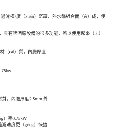
、過濾槽
旋（xuán）沉罐、熱水鍋組合而（ér）成，使
/
，
）計，具有啤酒廠設備的很多功能，所以使用起來（lái）
材（cái）質，內膽厚度
0.75kw
材質，內膽厚度
外
2.5mm,
ng）率
0.75KW
濾速度更（gèng）快捷