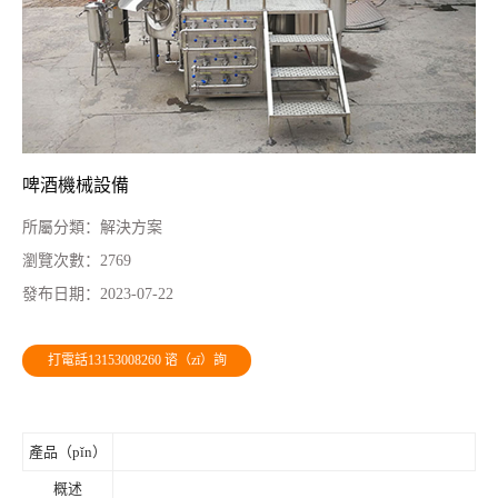
啤酒機械設備
所屬分類：
解決方案
瀏覽次數：
2769
發布日期：
2023-07-22
打電話13153008260 谘（zī）詢
產品（pǐn）
概述