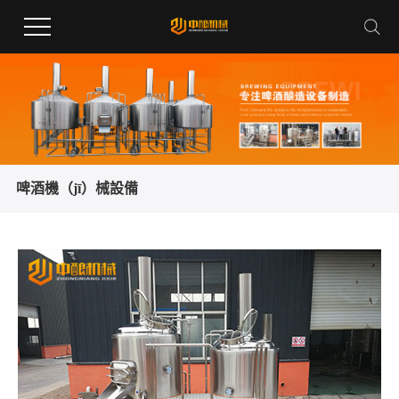
啤酒機（jī）械設備