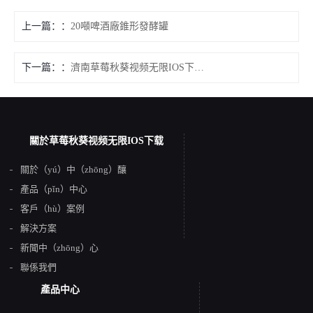
上一篇：
20噸啤酒廠錐形發酵罐
下一篇：
濟南草莓秋葵视频无限IOS下载50噸大型（xíng）啤酒清酒罐
關於草莓秋葵视频无限IOS下载
關於（yú）中（zhōng）釀
產品（pǐn）中心
客戶（hù）案例
解決方案
新聞中（zhōng）心
聯係我們
產品中心