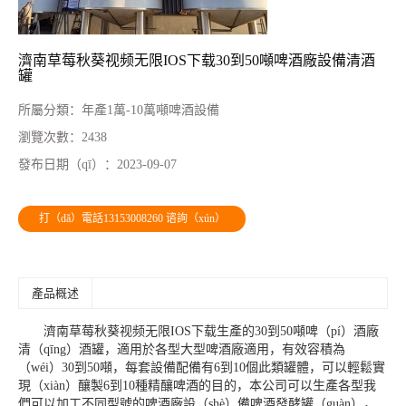
濟南草莓秋葵视频无限IOS下载30到50噸啤酒廠設備清酒
罐
所屬分類：
年產1萬-10萬噸啤酒設備
瀏覽次數：
2438
發布日期（qī）：
2023-09-07
打（dǎ）電話13153008260 谘詢（xún）
產品概述
濟南草莓秋葵视频无限IOS下载生產的30到50噸啤（pí）酒廠
清（qīng）酒罐，適用於各型大型啤酒廠適用，有效容積為
（wéi）30到50噸，每套設備配備有6到10個此類罐體，可以輕鬆實
現（xiàn）釀製6到10種精釀啤酒的目的，本公司可以生產各型我
們可以加工不同型號的啤酒廠設（shè）備啤酒發酵罐（guàn），