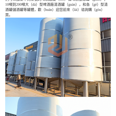
10噸到200噸大（dà）型啤酒廠清酒罐（guàn），和各（gè）型清
酒罐儲酒罐等罐體，歡（huān）迎您前來（lái）谘詢購（gòu）
買。