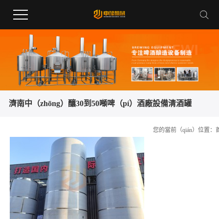
濟南中（zhōng）釀30到50噸啤（pí）酒廠設備清酒罐
您的當前（qián）位置：