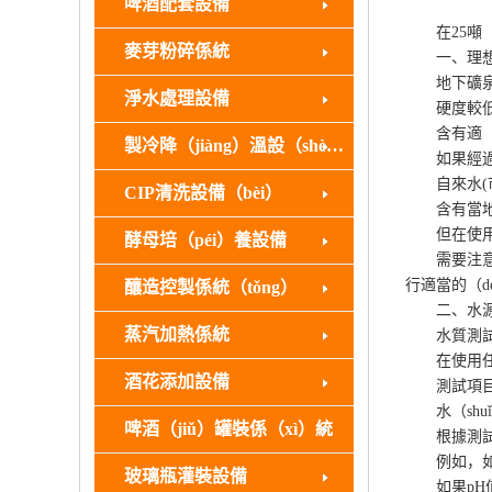
啤酒配套設備
在25噸（d
麥芽粉碎係統
一、理想（
地下礦泉
淨水處理設備
硬度較低，通
含有適（s
製冷降（jiàng）溫設（shè）備
如果經過軟化
自來水(市政
CIP清洗設備（bèi）
含有當地水（
但在使用前（
酵母培（péi）養設備
需要注意自來
行適當的（d
釀造控製係統（tǒng）
二、水源
蒸汽加熱係統
水質測試
在使用任何
酒花添加設備
測試項目（m
水（shu
啤酒（jiǔ）罐裝係（xì）統
根據測試結
例如，如果
玻璃瓶灌裝設備
如果pH值