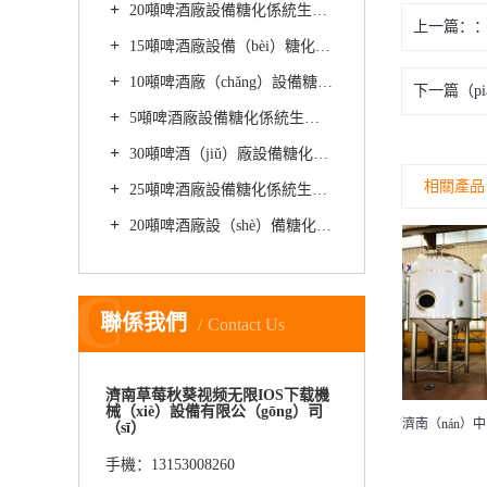
20噸啤酒廠設備糖化係統生產精（jīng）釀啤酒時使用的發酵方法（fǎ）
上一篇：
15噸啤酒廠設備（bèi）糖化係統生產精釀如何處理釀（niàng）酒大麥
10噸啤酒廠（chǎng）設備糖化係統生產的精釀啤酒的主要成分
下一篇（pi
5噸啤酒廠設備糖化係統生產精釀啤酒如何提升（shēng）質量
30噸啤酒（jiǔ）廠設備糖化（huà）係統生產精釀啤酒的發（fā）酵時間需要多久
相關產品
25噸啤酒廠設備糖化係統生產啤酒需要哪些發酵方式
20噸啤酒廠設（shè）備糖化係統生產精釀黑啤（pí）的主要步驟
C
聯係我們
Contact Us
濟南草莓秋葵视频无限IOS下载機
械（xiè）設備有限公（gōng）司
濟南草莓秋葵视频无限IOS下载氣泡酒設備
濟南（nán）中（zhōng）釀咖啡豆發酵罐
咖啡豆
（sī）
手機：13153008260