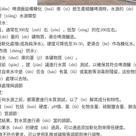
ūn）啤酒廠設備糖化（huà）係（xì）統生產精釀啤酒時，水源的（de
xiǎng）水源類型
水：
常在300左（zuǒ）右（yòu），低型（xíng）的在200左右。
hì）量的（de）礦物質，適合啤酒釀造。
處理(成為純淨水)，硬度可降低至30-50，更適合（hé）作為糖化水
（zhèng）供水)：
shuǐ）庫的基（jī）本礦物質（zhì）。
qián），建（jiàn）議進行水質（zhì）測試，以確保其符合啤酒釀（ni
水中是（shì）否含（hán）有氯（lǜ）或氯胺等消毒劑殘留，這些物
e）處理以去除。
處理與調節
：
水源之前，都需要進行水質測試，以了（le）解其成分和特性。
ù）包括（kuò）硬度、pH值、氯（lǜ）化物含量、硫酸鹽含量、鈉含量
ǐ）質調節：
果，對水質進行適（shì）當的調節。
水（shuǐ）的硬度（dù）過高，可以通過添加軟化劑來降低硬度。
不符合要求，可以使用乳酸或磷酸等調節劑進行調整。