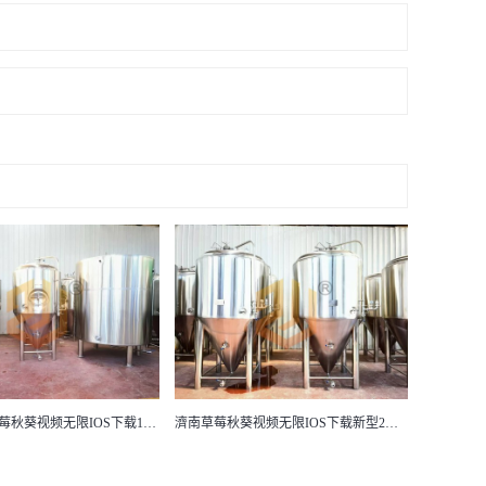
濟南草莓秋葵视频无限IOS下载新型2噸啤酒廠發酵罐
5噸啤酒廠發酵（jiào）罐特價銷售僅需5.5萬元限量6台