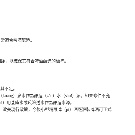
非常適合啤酒釀造。
和調節，以確保其符合啤酒釀造的標準。
）其不足。
àng）泉水作為釀造（zào）水（shuǐ）源。如果條件不允
shǐ）用蒸餾水或反滲透水作為釀造水源。
）歐美現行政策，今後小型精釀啤（pí）酒廠灌裝啤酒可正式