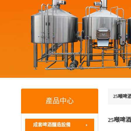
25噸啤
產品中心
25噸啤
成套啤酒釀造設備