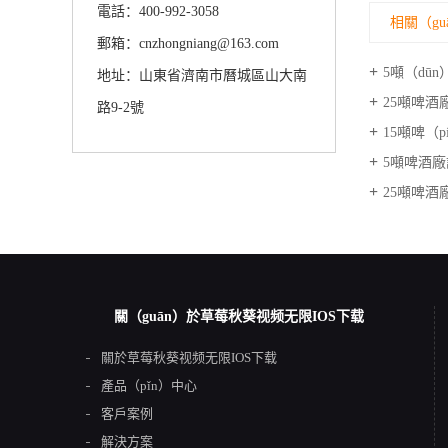
電話：400-992-3058
相關（gu
郵箱：cnzhongniang@163.com
5噸（dū
地址：山東省濟南市曆城區山大南
25噸啤酒
路9-2號
15噸啤（pí
5噸啤酒
25噸啤酒廠設備糖
關（guān）於草莓秋葵视频无限IOS下载
關於草莓秋葵视频无限IOS下载
產品（pǐn）中心
客戶案例
解決方案