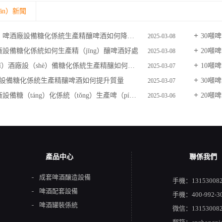
ān）新聞
n）啤酒廠設備糖化係統生產精釀啤酒如何降低苦味
30噸啤
2025-03-08
廠設備糖化係統如何生產精（jīng）釀啤酒好處
20噸啤
2025-03-08
）酒廠設（shè）備糖化係統生產精釀如何處理釀酒大（dà）麥
10噸啤
2025-03-07
廠設備糖化係統生產精釀啤酒如何提升質量
30噸啤
2025-03-07
（táng）化係統（tǒng）生產啤（pí）酒需要哪些發酵方（fāng）式
20噸啤
2025-03-06
產品中心
聯係我們
成套啤酒釀造設備
手機：13153008
啤酒配套設備
手機：400-992-3
啤酒罐裝係統
微信：131530082