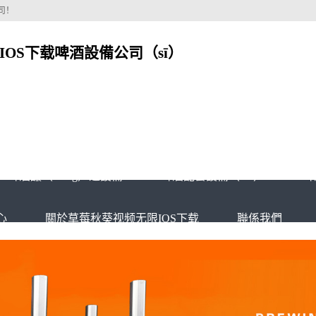
司！
OS下载啤酒設備公司（sī）
o）啤酒釀（niàng）造設備
啤酒配套設備（bèi）
啤
心
關於草莓秋葵视频无限IOS下载
聯係我們