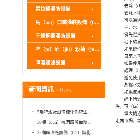
去除（chú
易拉罐灌裝設備
去除水中的
可以通過活
馬（mǎ）口鐵灌裝設備（bèi）
三、水（s
優先選擇
不鏽鋼桶灌裝設備
地下礦泉水通
啤（pí）酒（jiǔ）殺菌（jun1）設備
如果條件允
自來水需
啤酒過濾設備
如果使用（
處理（lǐ）
避免使用
N
蒸餾水或反
新聞資訊
News
如果使用這些
綜上所述，2
許，可（kě
5噸啤酒廠設備糖化係統生產精釀啤酒如何降低苦味
重大機遇：
走向市場，精
30噸（dūn）啤酒廠設備糖化係統生產的精釀啤酒有哪（nǎ）些優勢
25噸啤酒廠設備（bèi）糖化係統如何生產（chǎn）精釀啤酒好處