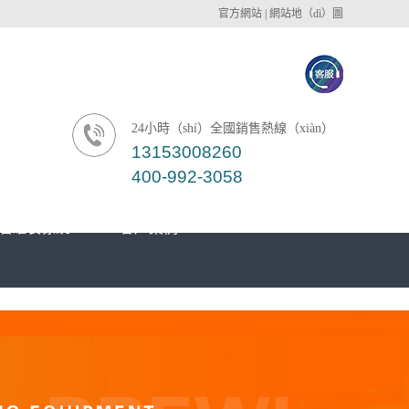
官方網站
|
網站地（dì）圖
24小時（shí）全國銷售熱線（xiàn）
13153008260
400-992-3058
酒罐裝係統
客戶案例