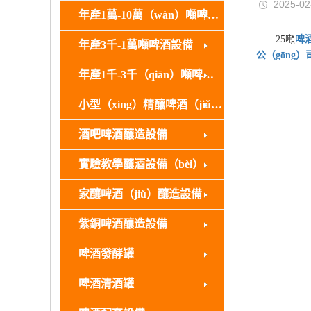
2025-02
年產1萬-10萬（wàn）噸啤酒設（shè）備
25噸
啤
年產3千-1萬噸啤酒設備
公（gōng）
年產1千-3千（qiān）噸啤酒設備
小型（xíng）精釀啤酒（jiǔ）廠釀造設備
酒吧啤酒釀造設備
實驗教學釀酒設備（bèi）
家釀啤酒（jiǔ）釀造設備
紫銅啤酒釀造設備
啤酒發酵罐
啤酒清酒罐