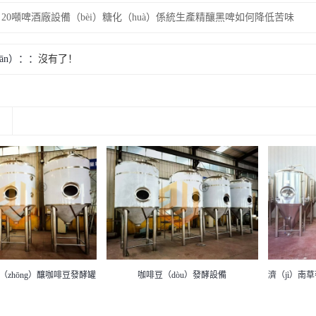
20噸啤酒廠設備（bèi）糖化（huà）係統生產精釀黑啤如何降低苦味
ān）：
沒有了！
（dòu）發酵設備
濟（jì）南草莓秋葵视频无限IOS下载1到2噸小型啤酒廠發酵罐