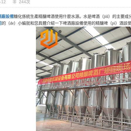
-12
244次
酒廠設備
糖化係統生產精釀啤酒使用什麽水源。水是啤酒（jiǔ）的主要成
司
的（de）小編就和您具體介紹一下啤酒廠設備使用的精釀啤（pí）酒該