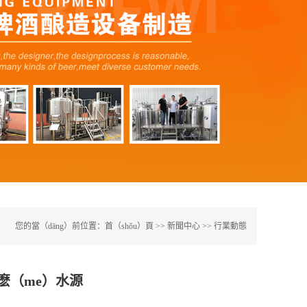
您的當（dāng）前位置：
首（shǒu）頁
>>
新聞中心
>>
行業動態
麽（me）水源