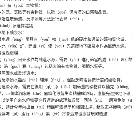
）有（yǒu）害物質：
氯、氯胺等有害物質，以確（què）保啤酒的口感和品質。
性炭過濾、反滲透等方法進行去除（chú）。
huǐ）源選擇建議
地下礦泉水：
（tōng）常具有（yǒu）較（jiào）低的硬度和適量的礦物質含量，
（yǔn）許，建議（yì）優（yōu）先選擇地下礦泉水作為釀造水源。
經過處理：
yòng）自來水作為釀造水源，需要（yào）進行適當的處（chù）理
過（guò）程（chéng）包括去除有害物質、調節水質等。
蒸餾水或反滲透水：
滲透水雖然（rán）純淨（jìng），但缺乏啤酒釀造所需的礦物質。
水源，需要在後期（qī）添（tiān）加適量的礦物質以補充（chōng
5噸啤酒廠設（shè）備糖化係統生產精釀啤酒時，應優先選擇地下礦（ku
）以使用自來水但需要進行適當的處理和調節。同時（shí），應避免使（
預計今年內出台（tái）精釀啤酒標準和相關法規，新政策將接軌（guǐ
釀啤（pí）酒行（háng）業（yè）將會迎來健康發展的機遇!