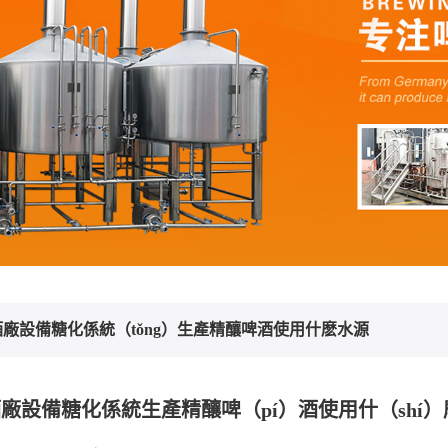
酒廠設備糖化係統（tǒng）生產精釀啤酒使用什麽水源
酒廠設備糖化係統生產精釀啤（pí）酒使用什（shí）