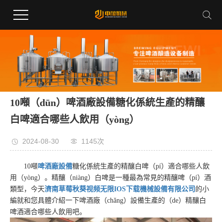
10噸（dūn）啤酒廠設備糖化係統生產的精釀
白啤適合哪些人飲用（yòng）
2024-08-30
1145次
10噸
啤酒廠設備
糖化係統生產的精釀白啤（pí）適合哪些人飲
用（yòng）。精釀（niàng）白啤是一種最為常見的精釀啤（pí）酒
類型，今天
濟南草莓秋葵视频无限IOS下载機械設備有限公司
的小
編就和您具體介紹一下啤酒廠（chǎng）設備生產的（de）精釀白
啤酒適合哪些人飲用吧。