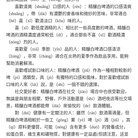
喜歡清爽（shuǎng）口感的人（rén）：精釀白啤酒的口感清爽
（shuǎng），帶（dài）有濃鬱的麥香味和微妙的苦味，非常適合
（hé）喜（xǐ）歡清淡口（kǒu）味的人。
喜（xǐ）歡低度酒精的人：相比於一些高度數的啤酒，精釀白
啤酒的酒精濃度通常較低（dī），適合那些不喜（xǐ）歡酒精濃
（nóng）烈的人。
喜歡夏（xià）季飲（yǐn）品的人：精釀白啤酒口感清涼
（liáng），非常（cháng）適合在炎熱的夏季作為飲品享用，能夠
幫助消暑解渴。
喜歡嚐試新口味的人：精釀白啤酒（jiǔ）作為一種相對較新的
啤（pí）酒類型，具（jù）有獨特的口感和風味，對於喜歡嚐試新
口味的人來（lái）說，是（shì）一個不錯的選擇。
社交愛好者：精釀白啤酒在社交（jiāo）場合中也很受歡迎，
無論是與朋友相聚、野餐、戶外活動還是（shì）酒吧夜店等社交場
景，精釀白啤酒都能帶（dài）來愉悅的（de）飲酒體驗。
對（duì）健康有一定關注的人：雖然（rán）飲酒需適量，但
精釀白啤酒相較於一些工（gōng）業（yè）啤（pí）酒（jiǔ），其
（qí）原料更優質，可能（néng）含有更多（duō）的營養成分，
如蛋白質、維生素和礦物質，對健康有一定益處(但請注意，這並