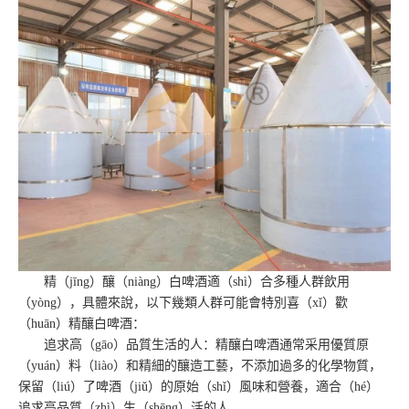
精（jīng）釀（niàng）白啤酒適（shì）合多種人群飲用
（yòng），具體來說，以下幾類人群可能會特別喜（xǐ）歡
（huān）精釀白啤酒：
追求高（gāo）品質生活的人：精釀白啤酒通常采用優質原
（yuán）料（liào）和精細的釀造工藝，不添加過多的化學物質，
保留（liú）了啤酒（jiǔ）的原始（shǐ）風味和營養，適合（hé）
追求高品質（zhì）生（shēng）活的人。