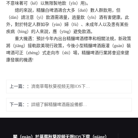
不意味著可（kě）以無限製地飲（yǐn）用)。
總的來說，精釀白啤酒適合大多（duō）數人群飲用，但
（dàn）請注意（yì）飲酒需適量，過量飲（yǐn）酒有害健康。此
外，對於特定人群如孕（yùn）婦（fù）、未成年人以及患有某些
疾病（bìng）的人來說，應（yīng）避免飲酒。
重大機遇：預計今年內出台精釀啤酒標準和相關法規，新政策
將（jiāng）接軌歐美現行政策，今後小型精釀啤酒廠灌（guàn）裝
啤酒可正（zhèng）式走向市（shì）場，精釀啤酒行業將會迎來健
康發展的機遇!
上一篇：
濟南草莓秋葵视频无限IOS下载機械低壓煮沸係統
下一篇：
詳細了解精釀啤酒廠設備都是（shì）有哪些設備
關（guān）於草莓秋葵视频无限IOS下载（niàng）