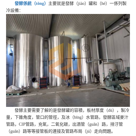
發酵係統（tǒng）
主要就是發酵（jiào）罐和（hé）一係列製
冷設備：
發酵主要需要了解的是發酵罐的容積，板材厚度（dù），製冷
量，下錐角度，管口的管徑，及冰（bīng）水管路，發酵區域麥汁
管路，CIP管路，充氧，二氧化碳，出酒管（guǎn）路，排汙管
（guǎn）路等等接管板的連接及管路布局（jú）走向問題。