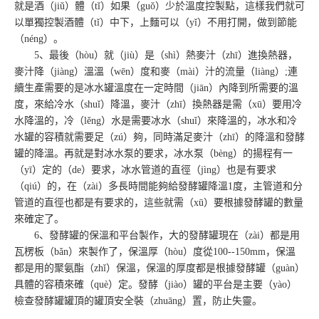
就是酒（jiǔ）體（tǐ）如果（guǒ）少於溫度控製點，這樣我們就可
以單獨控製酒體（tǐ）中下，上麵可以（yǐ）不用打開，做到節能
（néng）。
5、最後（hòu）就（jiù）是（shì）熱麥汁（zhī）進換熱器，
麥汁降（jiàng）溫溫（wēn）度和麥（mài）汁的流量（liàng）;連
續生產需要的是冰水罐溫度在一定時間（jiān）內降到所需要的溫
度，來給冷水（shuǐ）降溫，麥汁（zhī）換熱器是需（xū）要用冷
水降溫的，冷（lěng）水是需要冰水（shuǐ）來降溫的，冰水和冷
水罐的容積就需要足（zú）夠，同時滿足麥汁（zhī）的降溫和發酵
罐的降溫。再就是對冰水泵的要求，冰水泵（bèng）的揚程有一
（yī）定的（de）要求，冰水管道的直徑（jìng）也是有要求
（qiú）的，在（zài）多長時間能夠給發酵罐降溫1度，主管道和分
管道的直徑也都是有要求的，這些就需（xū）要根據發酵罐的數量
來確定了。
6、發酵罐的保溫和平台製作，大的發酵罐現在（zài）都是用
瓦楞板（bǎn）來製作了，保溫厚（hòu）度從100--150mm，保溫
都是用的聚氨酯（zhǐ）保溫，保溫的厚度都是根據發酵罐（guàn）
具體的容積來確（què）定。發酵（jiào）罐的平台是主要（yào）
檢查發酵罐罐頂的罐頂安全裝（zhuāng）置，防止失靈。