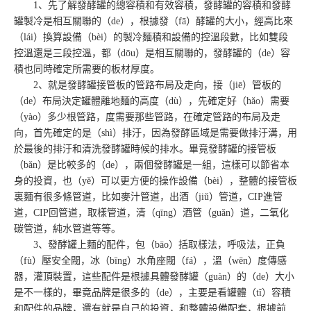
1、先了解發酵罐的總容積和有效容積，發酵罐的容積和發酵
罐製冷是相互關聯的（de），根據發（fā）酵罐的大小，經高比來
（lái）換算設備（bèi）的製冷麵積和設備的控溫段數，比如雙段
控溫還是三段控溫，都（dōu）是相互關聯的，發酵罐的（de）容
積也同時確定所需要的板材厚度。
2、就是發酵罐接管板的管路布局及走向，接（jiē）管板的
（de）布局決定罐體離地麵的高度（dù），先確定好（hǎo）需要
（yào）多少根管路，度需要那些管路，在確定管路的布局及走
向，首先確定的是（shì）排汙，因為發酵區域是需要做排汙溝，用
於最後的排汙和清洗發酵罐時候的排水。畢竟發酵罐的接管板
（bǎn）是比較多的（de），兩個發酵罐是一組，這樣可以節省本
身的投資，也（yě）可以更方便的操作設備（bèi），整體的接管板
裏麵有很多條管道，比如麥汁管道，出酒（jiǔ）管道，CIP進管
道，CIP回管道，取樣管道，清（qīng）酒管（guǎn）道，二氧化
碳管道，純水管道等等。
3、發酵罐上麵的配件，包（bāo）括取樣法，呼吸法，正負
（fù）壓安全閥，冰（bīng）水角座閥（fá），溫（wēn）度傳感
器，灌頂裝置，這些配件是根據具體發酵罐（guàn）的（de）大小
是不一樣的，畢竟品牌是很多的（de），主要是看罐體（tǐ）容積
和配件的品牌，還有就是自己的投資，和整體設備配套，根據前