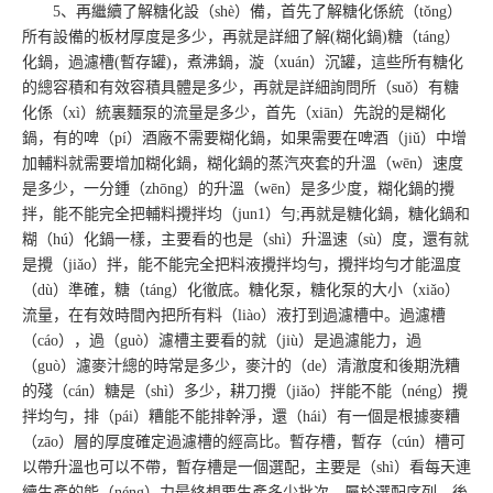
5、再繼續了解糖化設（shè）備，首先了解糖化係統（tǒng）
所有設備的板材厚度是多少，再就是詳細了解(糊化鍋)糖（táng）
化鍋，過濾槽(暫存罐)，煮沸鍋，漩（xuán）沉罐，這些所有糖化
的總容積和有效容積具體是多少，再就是詳細詢問所（suǒ）有糖
化係（xì）統裏麵泵的流量是多少，首先（xiān）先說的是糊化
鍋，有的啤（pí）酒廠不需要糊化鍋，如果需要在啤酒（jiǔ）中增
加輔料就需要增加糊化鍋，糊化鍋的蒸汽夾套的升溫（wēn）速度
是多少，一分鍾（zhōng）的升溫（wēn）是多少度，糊化鍋的攪
拌，能不能完全把輔料攪拌均（jun1）勻;再就是糖化鍋，糖化鍋和
糊（hú）化鍋一樣，主要看的也是（shì）升溫速（sù）度，還有就
是攪（jiǎo）拌，能不能完全把料液攪拌均勻，攪拌均勻才能溫度
（dù）準確，糖（táng）化徹底。糖化泵，糖化泵的大小（xiǎo）
流量，在有效時間內把所有料（liào）液打到過濾槽中。過濾槽
（cáo），過（guò）濾槽主要看的就（jiù）是過濾能力，過
（guò）濾麥汁總的時常是多少，麥汁的（de）清澈度和後期洗糟
的殘（cán）糖是（shì）多少，耕刀攪（jiǎo）拌能不能（néng）攪
拌均勻，排（pái）糟能不能排幹淨，還（hái）有一個是根據麥糟
（zāo）層的厚度確定過濾槽的經高比。暫存槽，暫存（cún）槽可
以帶升溫也可以不帶，暫存槽是一個選配，主要是（shì）看每天連
續生產的能（néng）力最終想要生產多少批次，屬於選配序列。後