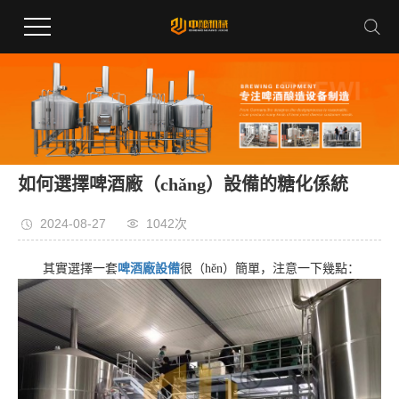
如何選擇啤酒廠（chǎng）設備的糖化係統
2024-08-27
1042次
其實選擇一套
啤酒廠設備
很（hěn）簡單，注意一下幾點：