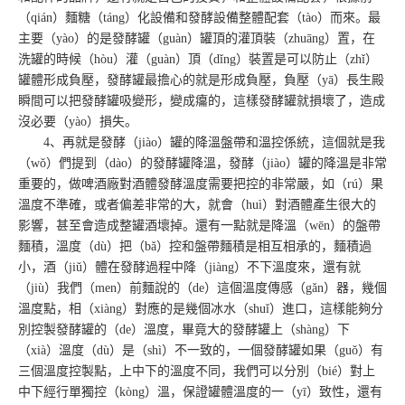
（qián）麵糖（táng）化設備和發酵設備整體配套（tào）而來。最
主要（yào）的是發酵罐（guàn）罐頂的灌頂裝（zhuāng）置，在
洗罐的時候（hòu）灌（guàn）頂（dǐng）裝置是可以防止（zhǐ）
罐體形成負壓，發酵罐最擔心的就是形成負壓，負壓（yā）長生殿
瞬間可以把發酵罐吸變形，變成癟的，這樣發酵罐就損壞了，造成
沒必要（yào）損失。
4、再就是發酵（jiào）罐的降溫盤帶和溫控係統，這個就是我
（wǒ）們提到（dào）的發酵罐降溫，發酵（jiào）罐的降溫是非常
重要的，做啤酒廠對酒體發酵溫度需要把控的非常嚴，如（rú）果
溫度不準確，或者偏差非常的大，就會（huì）對酒體產生很大的
影響，甚至會造成整罐酒壞掉。還有一點就是降溫（wēn）的盤帶
麵積，溫度（dù）把（bǎ）控和盤帶麵積是相互相承的，麵積過
小，酒（jiǔ）體在發酵過程中降（jiàng）不下溫度來，還有就
（jiù）我們（men）前麵說的（de）這個溫度傳感（gǎn）器，幾個
溫度點，相（xiàng）對應的是幾個冰水（shuǐ）進口，這樣能夠分
別控製發酵罐的（de）溫度，畢竟大的發酵罐上（shàng）下
（xià）溫度（dù）是（shì）不一致的，一個發酵罐如果（guǒ）有
三個溫度控製點，上中下的溫度不同，我們可以分別（bié）對上
中下經行單獨控（kòng）溫，保證罐體溫度的一（yī）致性，還有