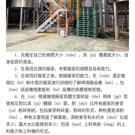
1、先確定自己的規模大小（xiǎo），具（jù）體產能大小，自
身投資的資金。
2、在尋找合適的廠家，考察廠家的規模及技術能力。
3、在尋找好廠家之後，根據廠家的能力，先（xiān）選定幾
個比（bǐ）較中意的廠家進行詳細的了解啤酒廠設備（bèi），包
（bāo）括設備總產能和（hé）設備的具體規格型號。
4、在（zài）根據幾個廠家具體方案和設（shè）規格（gé）型
號相互對比具（jù）體細（xì）節，對（duì）比所有廠家的麥芽
（yá）粉碎係統，包括麥芽粉碎量，粉碎的形式，幹粉還是濕粉
（fěn），幹粉主要就是了解產能，濕粉麥芽和水的水（shuǐ）比是
多少，最大水比能做到多少，包括（kuò）上料係統（tǒng）的上
料能力和上料機的形式。