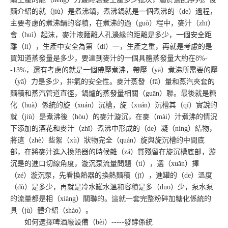
麵介紹的就（jiù）是煮沸鍋，煮沸鍋就是一個煮沸的（de）過程，
主要考慮的煮沸鍋的容積，在煮沸的過（guò）程中，麥汁（zhī）
會（huì）起沫，麥汁液麵離人孔邊緣的距離是多少，一個安全距
離（lí），生產中安全為第（dì）一，生產之重，再就是考慮的是
買知道蒸發量是多少，要達到麥汁的一個具體蒸發量大約在8%-
-13%，還有考慮的就是一個帶壓煮沸，帶壓（yā）煮沸所需要的壓
（yā）力是多少，排氣的安全性。麥汁蒸發（fā）量和蒸汽夾套的
麵積和蒸汽管道直徑，鍋爐的蒸發量相關（guān）聯。最後就是糖
化（huà）係統的旋（xuán）沉槽，旋（xuán）沉槽其（qí）實說的
就（jiù）是煮沸後（hòu）的麥汁漩沉，在麥（mài）汁煮沸的情況
下添加的酒花和麥汁（zhī）煮沸中形成的（de）凝（níng）結物，
將這（zhè）些絮（xù）狀物完全（quán）旋與旋沉槽的中間底
部，在將麥汁進入換熱器的時候雜（zá）質殘留在旋沉槽底部，漩
沉是的進口切線角度，漩沉泵流量問題（tí），選（xuǎn）擇
（zé）漩沉泵，先看換熱器的換熱麵積（jī），進罐的（de）溫度
（dù）是多少，再就是冷水罐水溫和容積是多（duō）少，泵水泵
的流量都是相（xiàng）關聯的。這就一套完整粉碎加糖化係統的
具（jù）體介紹（shào）。
如何選擇啤酒廠設備（bèi）-----發酵係統